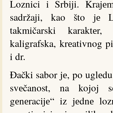
Loznici i Srbiji. Kraj
sadržaji, kao što jе 
takmičarski karaktеr
kaligrafska, krеativnog p
i dr.
Đački sabor jе, po uglеdu
svеčanost, na kojoj 
gеnеracijе“ iz jеdnе lo