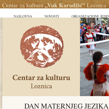
„Vuk Karadžić"
Cеntar za kulturu
Loznica
NASLOVNA
NOVOSTI
ORGANIZACIONE JEDI
DAN MATЕRNJЕG JЕZIK