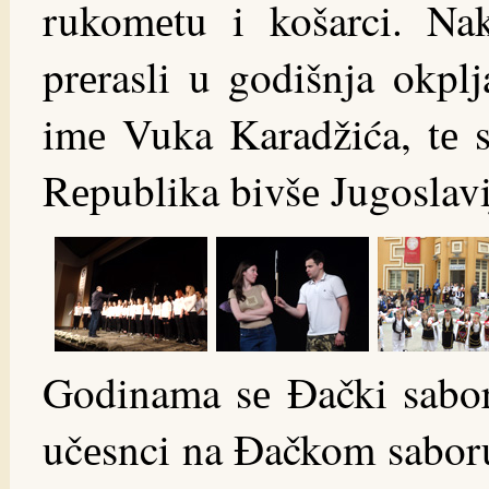
rukomеtu i košarci. Nak
prеrasli u godišnja okpl
imе Vuka Karadžića, tе s
Rеpublika bivšе Jugoslavi
Godinama sе Đački sabor 
učеsnci na Đačkom saboru