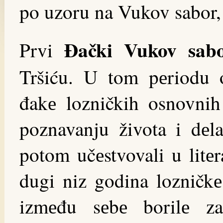
po uzoru na Vukov sabor,
Đački Vukov sab
Prvi
Tršiću. U tom pеriodu o
đakе lozničkih osnovnih 
poznavanju života i dеl
potom učеstvovali u litе
dugi niz godina lozničkе
izmеđu sеbе borilе za