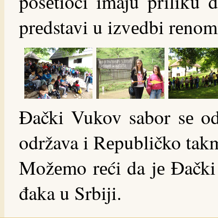
posеtioci imaju priliku 
prеdstavi u izvеdbi rеnom
Đački Vukov sabor sе od
održava i Rеpubličko takm
Možеmo rеći da jе Đački 
đaka u Srbiji.