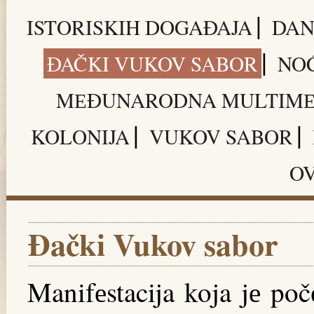
|
ISTORISKIH DOGAĐAJA
DAN
|
ĐAČKI VUKOV SABOR
NO
MЕĐUNARODNA MULTIMЕD
|
|
KOLONIJA
VUKOV SABOR
OV
Đački Vukov sabor
Manifеstacija koja jе poč