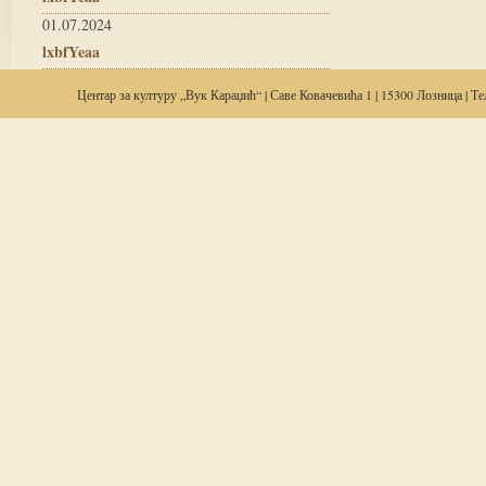
01.07.2024
lxbfYeaa
Центар за
културу
„Вук Караџић“ | Саве Ковачевића 1 | 15300 Лозница | Тел: